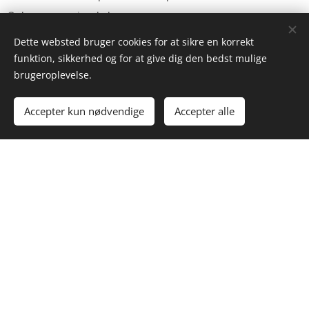
6. Ipsum quia dolor
Dette websted bruger cookies for at sikre en korrekt
funktion, sikkerhed og for at give dig den bedst mulige
brugeroplevelse.
7. Magnam aliquam quaerat
Accepter kun nødvendige
Accepter alle
8. Adipisci velit sed
9. Non numquam eius
Vi er her for dig
— SKADESTUE 24/7 —
Her starter teksten. Du kan klikke her og begynde at